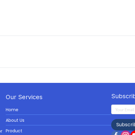
Subscri
Our Services
Home
About Us
Subscri
Product
or