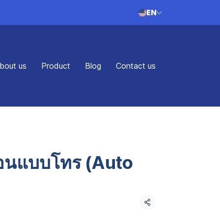
EN
bout us
Product
Blog
Contact us
ือนแบบโทร (Auto
Share