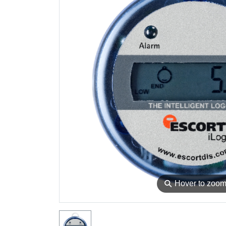
⚲
Hover to zoo