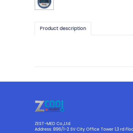
Product description
ZEST-MED Co.,Ltd
Address: 896/1-2 SV City Office Tower 1,3 rd Flo